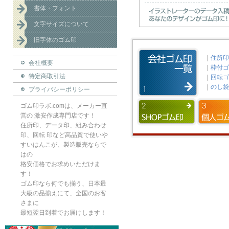
書体・フォント
文字サイズについて
旧字体のゴム印
｜
住所印
会社概要
｜
枠付ゴ
特定商取引法
｜
回転ゴ
｜
のし袋
プライバシーポリシー
ゴム印ラボ.comは、メーカー直
営の 激安作成専門店です！
住所印、データ印、組み合わせ
印、回転 印など高品質で使いや
すいはんこが、製造販売ならで
はの
格安価格でお求めいただけま
す！
ゴム印なら何でも揃う、日本最
大級の品揃えにて、全国のお客
さまに
最短翌日到着でお届けします！