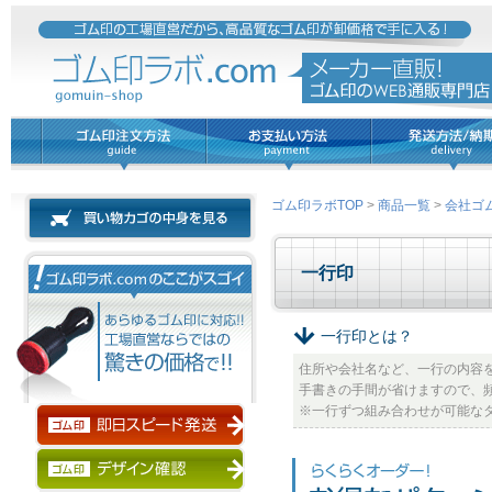
ゴム印ラボTOP
>
商品一覧
>
会社ゴ
一行印
一行印とは？
住所や会社名など、一行の内容
手書きの手間が省けますので、
※一行ずつ組み合わせが可能な