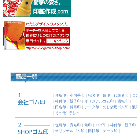
｜
住所印
｜
小切手印
｜
宛名印
｜
角印
｜
代表者印
｜
ロ
｜
枠付印
｜
親子印
｜
オリジナルゴム印
｜
回転印
｜
｜
氏名印
｜
科目印
｜
データ印
｜
のし袋用ゴム印
｜
数
｜
その他1行もの
｜
｜
住所印
｜
宛名印
｜
角印
｜
ロゴ印
｜
枠付印
｜
親子印
｜
オリジナルゴム印
｜
回転印
｜
データ印
｜