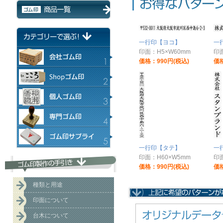
一行印【ヨコ】
一
印面：H5×W60mm
印面
価格：990円(税込)
価格
一行印【タテ】
一
印面：H60×W5mm
印面
価格：990円(税込)
価格
種類と用途
印面について
台木について