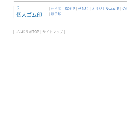
｜
住所印
｜
風雅印
｜
落款印
｜
オリジナルゴム印
｜
の
｜
親子印
｜
｜
ゴム印ラボTOP
｜
サイトマップ
｜